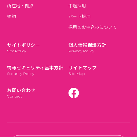
び当社所定日
所在地・拠点
中途採用
７．個人情報を入力するにあたっての注意事
規約
パート採用
項
採用のお申込みについて
入力は任意です。ただし、入力頂けない場合は、当社
からの回答やサービスの提供等を受けることができま
サイトポリシー
個人情報保護方針
せん。
Site Policy
Privacy Policy
８．セキュリティについて
情報セキュリティ基本方針
サイトマップ
本サイトでは、プライバシーに関わる情報を入力され
Security Policy
Site Map
るページにおいて、SSL（Secure Sockets Layer）
による暗号化通信を採用しています。これにより、ブ
お問い合わせ
ラウザから送信される情報は安全に送信されインター
Contact
ネット上の第三者に盗聴、改竄される可能性は極めて
低くなります。
９．Cookie等により取得する情報について
本サイトでは、行動履歴（閲覧したウェブサイト、検