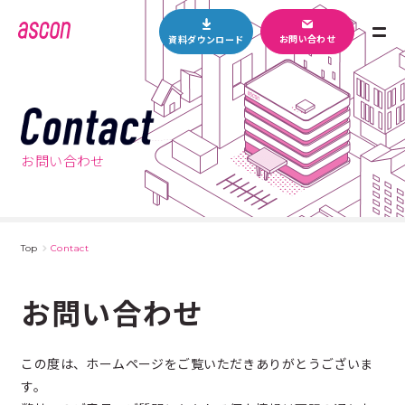
M
お問い合わせ
資料ダウンロード
E
N
U
C
o
n
お問い合わせ
t
a
c
t
Top
Contact
お問い合わせ
この度は、ホームページをご覧いただきありがとうございま
す。