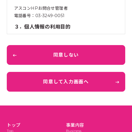
アスコンHPお問合せ管理者
電話番号：03-3249-0051
３．個人情報の利用目的
ご入力頂いた個人情報は、「お問合せ内容への回答、
サービスの提供、ご請求に対する対応、お客様との連
絡、各種商品情報のご案内、関連するアフターサービ
同意しない
ス等」のために利用致します。
４．個人情報の第三者提供について
同意して入力画面へ
取得した個人情報は、本人の同意がある場合又は法令
に基づく場合を除き第三者に提供することはありませ
ん。
５．個人情報の取扱いの委託について
取得した個人情報の取扱いの全部又は一部を前述の利
トップ
事業内容
用目的の達成に必要な範囲内で委託する場合がありま
Top
Business