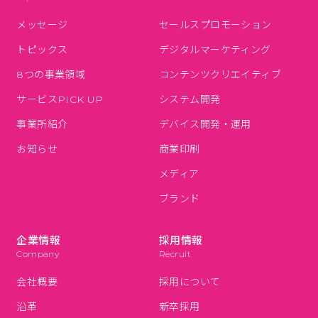
す。この場合、個人情報保護体制について当社の基準
で評価し、選定し、個人情報保護に関する契約を締結
メッセージ
セールスプロモーション
します。
トピックス
デジタルマーケティング
６．開示対象個人情報の開示等及びお問い合
8つの事業領域
コンテンツクリエイティブ
せ窓口について
サービスPICK UP
システム開発
ご本人の求めにより、利用目的の通知・開示・内容の
事業所紹介
デバイス開発・運用
訂正・追加または削除・利用の停止・消去及び第三者
お知らせ
商業印刷
への提供の停止（「開示等」といいます。）に応じま
す。この場合、下記の「お問い合せ窓口」までご連絡
メディア
下さい。
ブランド
【個人情報に関する質問・お問い合わせ】
株式会社アスコン 個人情報に関する苦情相談窓口
企業情報
採用情報
〒721-0964 広島県福山市港町1丁目15番27号
Company
Recruit
電話：084-932-5912
会社概要
採用について
メール：privacy@ascon.co.jp
受付時間：10:00～18:00 休業日：土・日・祝日及
沿革
新卒採用