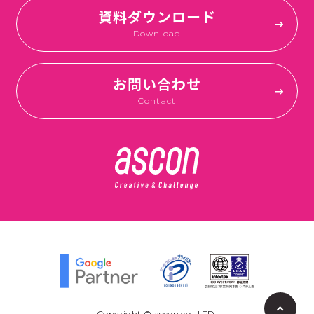
索キーワード、閲覧した広告及びそのクリック数に関
資料ダウンロード
する履歴、閲覧時間、使用しているブラウザの種類、
Download
IPアドレス、IPアドレスから判別できる範囲の企業情
報等の情報）を取得するためCookieを使用していま
す。ただし、個人を特定・識別できるような情報は一
お問い合わせ
切含まれておりません。
Contact
その他、Cookieに関する詳細は
こちら
を参照下さ
い。
10．個人情報の安全管理措置について
取得した個人情報は、漏えい、滅失またはき損の防止
と是正、その他個人情報の安全管理のために必要かつ
適切な措置を講じております。利用目的が完了後、当
社にて消去を行っております。このサイトは、SSLに
よる暗号化措置を講じています。
p
a
Copyright © ascon co., LTD.