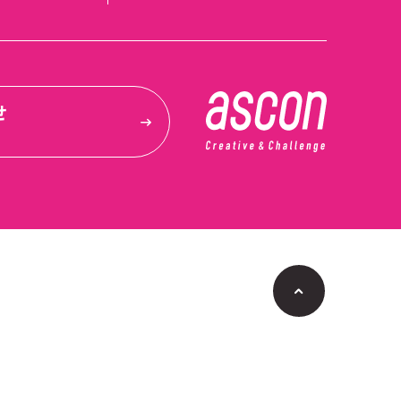
せ
p
a
g
e
t
o
p