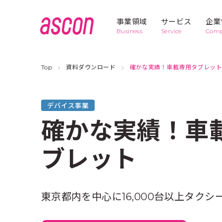
事業領域
サービス
企業
Business
Service
Com
Top
資料ダウンロード
確かな実績！車載専用タブレッ
Business
1
セールスプ
to-link
ロモーショ
デバイス事業
ン
確かな実績！車
Business
5
ブレット
デバイス開
POP-con
発・運用
東京都内を中心に16,000台以上タク
販促マネー