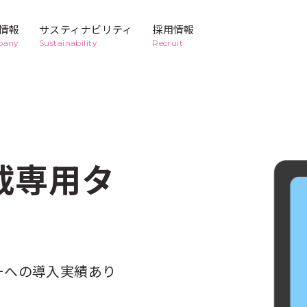
情報
サスティナビリティ
採用情報
pany
Sustainability
Recruit
ト
Business
2
Business
3
キッティン
デジタルマ
コンテンツ
タクシー広
グ代行サー
ーケティン
クリエイテ
告
ビス
グ
ィブ
載専用タ
Business
6
Business
7
商業印刷
メディア
かんばんの
レンタルマ
救急車
ット
シーへの導入実績あり