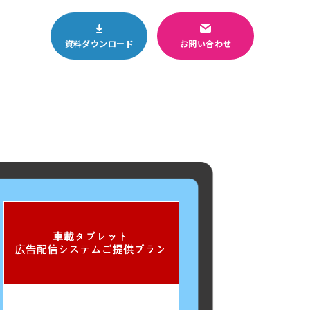
資料ダウンロード
お問い合わせ
Business
4
システム開
販促のぼり
発
Business
8
ウインク
ブランド
広告主募集
中