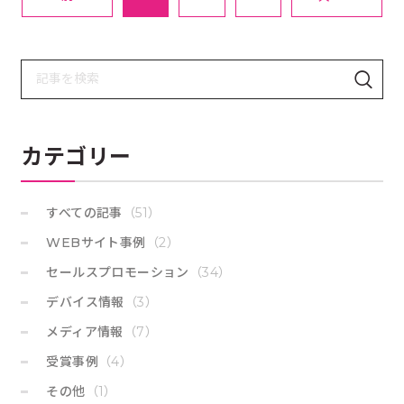
検
検
索
索
：
す
る
カテゴリー
すべての記事
（51）
WEBサイト事例
（2）
セールスプロモーション
（34）
デバイス情報
（3）
メディア情報
（7）
受賞事例
（4）
その他
（1）