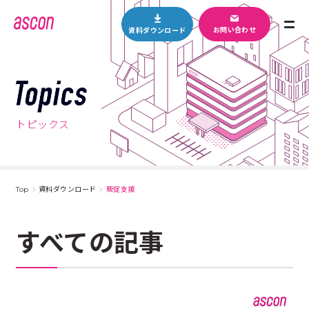
M
お問い合わせ
資料ダウンロード
E
N
U
T
o
p
トピックス
i
c
s
Top
資料ダウンロード
販促支援
すべての記事