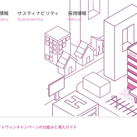
情報
サスティナビリティ
採用情報
pany
Sustainability
Recruit
Business
2
Business
3
キッティン
デジタルマ
コンテンツ
タクシー広
グ代行サー
ーケティン
クリエイテ
告
ビス
グ
ィブ
Business
6
Business
7
商業印刷
メディア
かんばんの
レンタルマ
救急車
ット
ントウィンキャンペーンの仕組みと導入ガイド