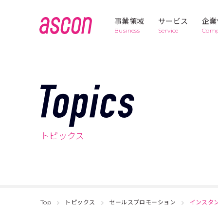
事業領域
サービス
企業
Business
Service
Com
Business
1
T
セールスプ
to-link
ロモーショ
ン
o
トピックス
p
Business
5
デバイス開
POP-con
発・運用
i
c
Top
トピックス
セールスプロモーション
インスタ
販促マネー