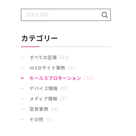
検
検
索
索
：
す
カテゴリー
る
すべての記事
（51）
WEBサイト事例
（2）
セールスプロモーション
（34）
デバイス情報
（3）
メディア情報
（7）
受賞事例
（4）
その他
（1）