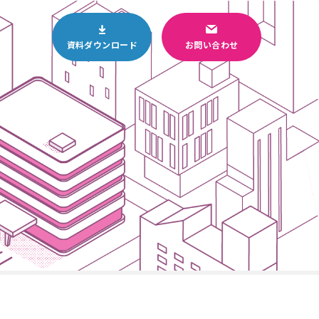
資料ダウンロード
お問い合わせ
Business
4
システム開
販促のぼり
発
Business
8
ウインク
ブランド
広告主募集
中