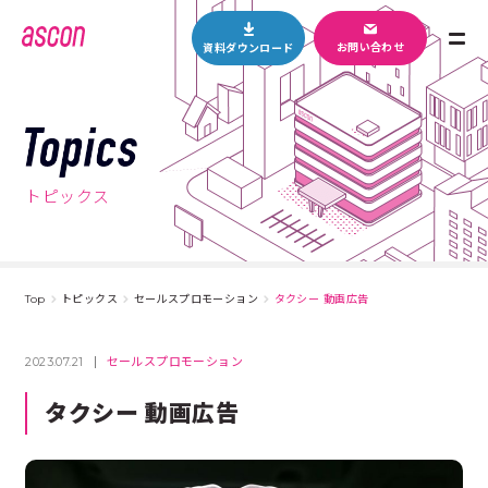
M
お問い合わせ
資料ダウンロード
E
N
U
T
o
p
トピックス
i
c
s
Top
トピックス
セールスプロモーション
タクシー 動画広告
2023.07.21
セールスプロモーション
タクシー 動画広告