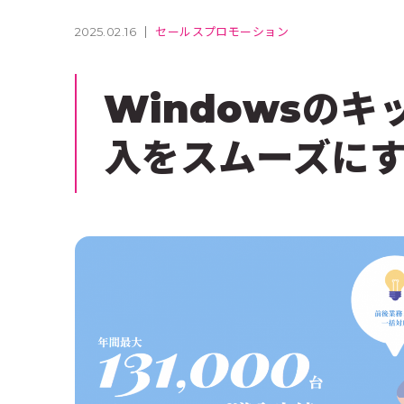
s
ジャー
2025.02.16
セールスプロモーション
Windowsの
入をスムーズに