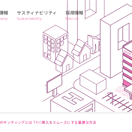
情報
サスティナビリティ
採用情報
pany
Sustainability
Recruit
Business
2
Business
3
キッティン
デジタルマ
コンテンツ
タクシー広
グ代行サー
ーケティン
クリエイテ
告
ビス
グ
ィブ
Business
6
Business
7
商業印刷
メディア
かんばんの
レンタルマ
救急車
ット
wsのキッティングとは？PC導入をスムーズにする最適な方法