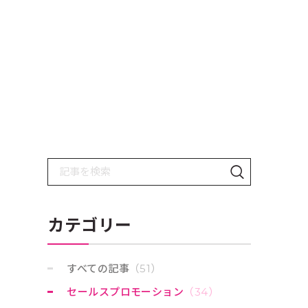
検
検
索
索
：
す
カテゴリー
る
すべての記事
（51）
セールスプロモーション
（34）