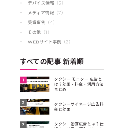
デバイス情報
（3）
メディア情報
（7）
受賞事例
（4）
その他
（1）
WEBサイト事例
（2）
すべての記事 新着順
タクシー モニター 広告と
は？効果・料金・活用方法
まとめ
タクシーサイネージ広告料
金と効果
インスタントウィンキャンペーンの
PCで使えるチラシ作成ア
仕組みと導入ガイド
すめ7選｜無料＆プロ並
対応
タクシー動画広告とは？仕