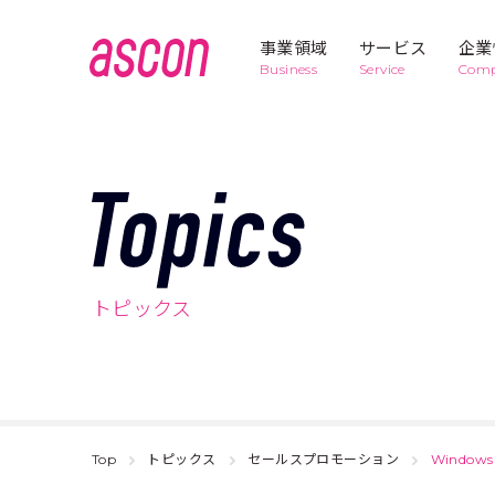
事業領域
サービス
企業
Business
Service
Com
Business
1
T
セールスプ
to-link
ロモーショ
ン
o
トピックス
p
Business
5
デバイス開
POP-con
発・運用
i
c
Top
トピックス
セールスプロモーション
Windo
販促マネー