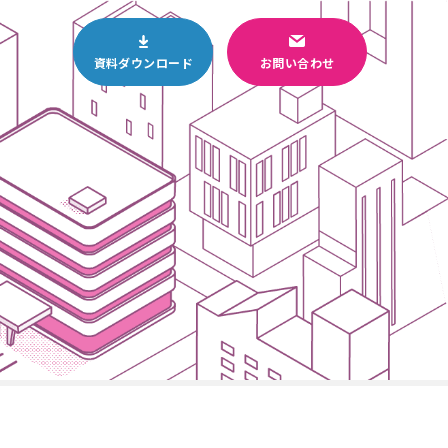
資料ダウンロード
お問い合わせ
Business
4
システム開
販促のぼり
発
Business
8
ウインク
ブランド
広告主募集
中