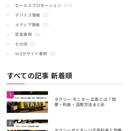
セールスプロモーション
（34）
デバイス情報
（3）
メディア情報
（7）
受賞事例
（4）
その他
（1）
WEBサイト事例
（2）
すべての記事 新着順
タクシー モニター 広告とは？効
果・料金・活用方法まとめ
タクシーサイネージ広告料金と効果