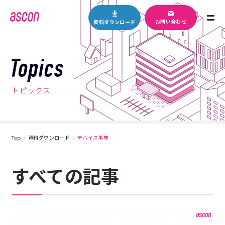
M
お問い合わせ
資料ダウンロード
E
N
U
T
o
p
トピックス
i
c
s
Top
資料ダウンロード
デバイス事業
すべての記事